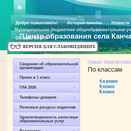
Добро пожаловать!
История школы
Новости
Муниципальное бюджетное общеобразовательное у
"Центр образования села Канч
ОБЪЯВЛЕНИЯ
Главная
\
Наши достижен
Сведения об образовательной
организации
По классам
Прием в 1 класс
4 к класс
9 класс
ГИА 2026
8 класс
Телефоны доверия
Полезные ресурсы педагогам
Удовлетворенность качеством
образовательных услуг
Родителям